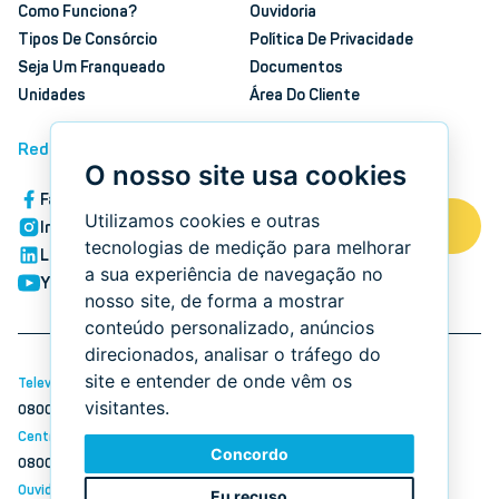
Como Funciona?
Ouvidoria
Tipos De Consórcio
Política De Privacidade
Seja Um Franqueado
Documentos
Unidades
Área Do Cliente
Redes Sociais
O nosso site usa cookies
Facebook
Utilizamos cookies e outras
Simule seu Consórcio
Instagram
tecnologias de medição para melhorar
LinkedIn
a sua experiência de navegação no
YouTube
nosso site, de forma a mostrar
conteúdo personalizado, anúncios
direcionados, analisar o tráfego do
site e entender de onde vêm os
Televendas:
visitantes.
0800 645 4888
Central De Relacionamento:
Concordo
0800 741 4646
Ouvidoria:
Eu recuso